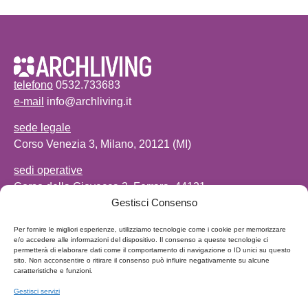
telefono
0532.733683
e-mail
info@archliving.it
sede legale
Corso Venezia 3, Milano, 20121 (MI)
sedi operative
Corso della Giovecca 3, Ferrara, 44121
Gestisci Consenso
(FE)
Via Velluti 17/19, Macerata 62100 (MC)
Per fornire le migliori esperienze, utilizziamo tecnologie come i cookie per memorizzare
Via J. F. Kennedy, 5, Napoli 80125 (NA)
e/o accedere alle informazioni del dispositivo. Il consenso a queste tecnologie ci
permetterà di elaborare dati come il comportamento di navigazione o ID unici su questo
sito. Non acconsentire o ritirare il consenso può influire negativamente su alcune
caratteristiche e funzioni.
Società del gruppo
Gestisci servizi